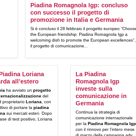
Piadina Romagnola Igp: concluso
con successo il progetto di
promozione in Italia e Germania
Si è concluso il 28 febbraio il progetto europeo
“
Choos
the European friendship: Piadina Romagnola Igp a
welcoming dish to promote the European excellences”,
il progetto di comunicazione...
Piadina Loriana
La Piadina
rda all'estero
Romagnola Igp
investe sulla
oia
ha avviato un
progetto
comunicazione in
nternazionalizzazione
del
d proprietario
Loriana
, con
Germania
ettivo di portare la
piadina
Continua la strategia di
ana
sui mercati esteri. Dopo
comunicazione internazionale
ase di test positivo, Loriana
per la
Piadina Romagnola Igp
con il rinnovo per l’intero mese
di marzo della campagna adv