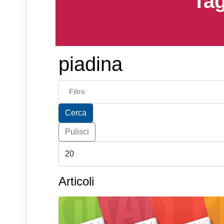
Tag
piadina
Inserisci parte del titolo
Cerca
Pulisci
Articoli