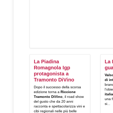
La Piadina
La 
Romagnola Igp
gua
protagonista a
Vals
Tramonto DiVino
di i
bran
Dopo il successo della scorsa
l’obi
edizione torna a
Riccione
itali
Tramonto DiVino
, il road show
una f
del gusto che da 20 anni
si...
racconta e spettacolarizza vini e
cibi regionali nelle più belle