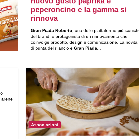
nuovo gusto paprika e
peperoncino e la gamma si
rinnova
Gran Piada Roberto
, una delle piattaforme più iconich
del brand, è protagonista di un rinnovamento che
coinvolge prodotto, design e comunicazione. La novità
di punta del rilancio è
Gran Piada...
zo
i arene
Associazioni