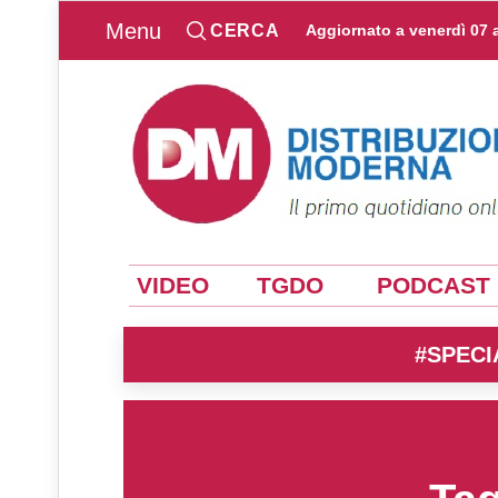
Menu
CERCA
Aggiornato a
venerdì 07 
VIDEO
TGDO
PODCAST
#SPECI