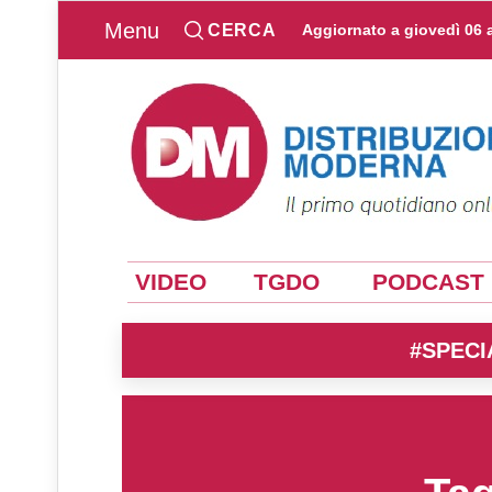
Menu
CERCA
Aggiornato a
giovedì 06 
VIDEO
TGDO
PODCAST
#SPECI