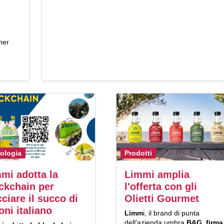
ner
ologia
Prodotti
mi adotta la
Limmi amplia
ckchain per
l'offerta con gli
cciare il succo di
Olietti Gourmet
oni italiano
Limm
i, il brand di punta
dell’azienda umbra
B&G
,
firma