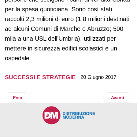
per la spesa quotidiana. Sono così stati
raccolti 2,3 milioni di euro (1,8 milioni destinati
ad alcuni Comuni di Marche e Abruzzo; 500
mila a una USL dell’Umbria), utilizzati per
mettere in sicurezza edifici scolastici e un
ospedale.
SUCCESSI E STRATEGIE
20 Giugno 2017
Articolo precedente: Novacoop sfonda il miliardo di ricavi e
Articolo suc
Prec
Avanti