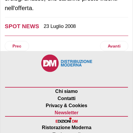
nell’offerta.
SPOT NEWS
23 Luglio 2008
Articolo precedente: A tutta originalità con Red Bull
Articolo su
Prec
Avanti
Chi siamo
Contatti
Privacy & Cookies
Newsletter
Ristorazione Moderna