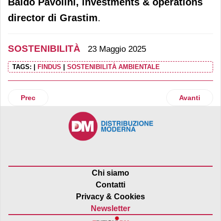
Baldo Pavolini, investments & operations
director di Grastim
.
SOSTENIBILITÀ
23 Maggio 2025
TAGS:
|
FINDUS
|
SOSTENIBILITÀ AMBIENTALE
Articolo precedente: Agromonte prosegue la collaborazion
Articolo suc
Prec
Avanti
Chi siamo
Contatti
Privacy & Cookies
Newsletter