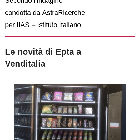
Secondo l’indagine
condotta da AstraRicerche
per IIAS – Istituto Italiano
Alimenti Surgelati, gli
italiani amano i prodotti
Le novità di Epta a
surgelati: il 99% dichiara di
Venditalia
consumarli e il 53% lo fa
addirittura abitualmente.