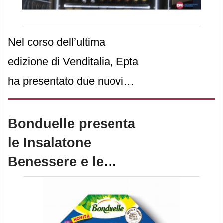
Nel corso dell’ultima
edizione di Venditalia, Epta
ha presentato due nuovi
concept: la nuova gamma
Pro e la gamma Boost, di
Bonduelle presenta
cui ha parlato nel dettaglio
le Insalatone
ai n
Benessere e le
Pastallegre