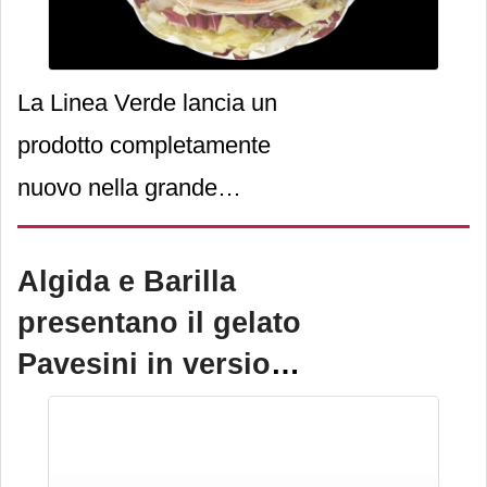
La Linea Verde lancia un
prodotto completamente
nuovo nella grande
distribuzione, creando di
fatto una nuova categoria
Algida e Barilla
merceologica in grado di far
presentano il gelato
crescere il banco
Pavesini in versione
dell’ortofrutta.
ice cream