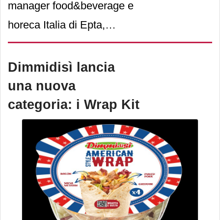
manager food&beverage e
succo di limone; Balance:
horeca Italia di Epta,
insalata mista con feta dop,
abbiamo scoperto le novità
mirtilli, grissini integrali e
che l’azienda specializzata
Dimmidisì lancia
miele.
in refrigerazione
una nuova
commerciale
categoria: i Wrap Kit