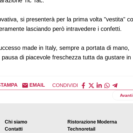
parazione Tic Tac.
tiva, si presenterà per la prima volta "vestita" c
teramente lasciando però intravedere i confetti.
successo made in Italy, sempre a portata di mano,
pausa di piacevole freschezza tutta da gustare in
STAMPA
EMAIL
CONDIVIDI
a per Bauli
Artico
Avanti
Chi siamo
Ristorazione Moderna
Contatti
Technoretail