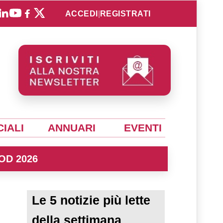
ACCEDI
|
REGISTRATI
IALI
ANNUARI
EVENTI
OD 2026
Le 5 notizie più lette
della settimana