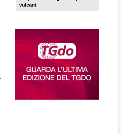
vulcani
.