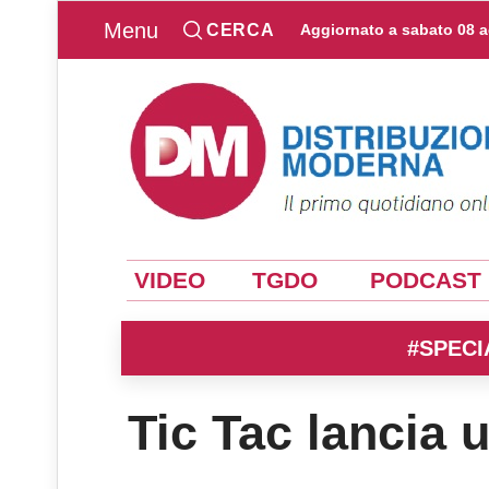
Menu
CERCA
Aggiornato a
sabato 08 
VIDEO
TGDO
PODCAST
#SPECI
Tic Tac lancia u