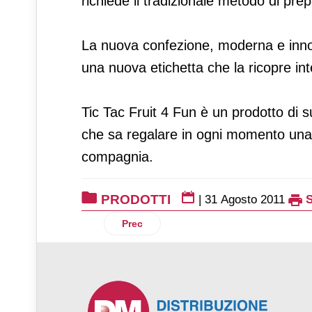
richiede il tradizionale metodo di pre
La nuova confezione, moderna e innova
una nuova etichetta che la ricopre in
Tic Tac Fruit 4 Fun è un prodotto di 
che sa regalare in ogni momento una 
compagnia.
PRODOTTI
|
31 Agosto 2011
Articolo precedente: Coccole alla ricott
Prec