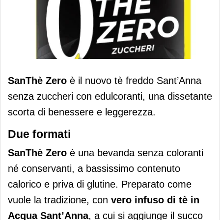
Santhè Zero è il nuovo tè freddo della
SanThè Zero
è il nuovo tè freddo Sant’Anna
gamma SanThè Sant’Anna
senza zuccheri con edulcoranti, una dissetante
scorta di benessere e leggerezza.
Due formati
SanThè Zero
è una bevanda senza coloranti
né conservanti, a bassissimo contenuto
calorico e priva di glutine. Preparato come
vuole la tradizione, con
vero infuso di tè in
Acqua Sant’Anna
, a cui si aggiunge il succo