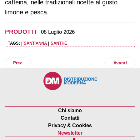
caffeina, nelle tradizionali ricette al gusto
limone e pesca.
PRODOTTI
08 Luglio 2026
TAGS:
|
SANT'ANNA
|
SANTHÈ
Articolo precedente: Bombay Sapphire presenta Sparkling Le
Articolo suc
Prec
Avanti
Chi siamo
Contatti
Privacy & Cookies
Newsletter