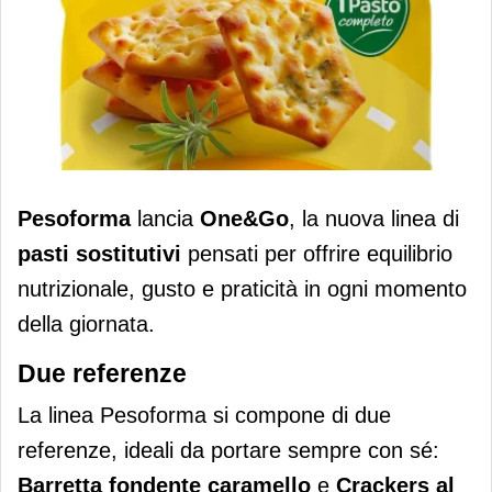
Pesoforma presenta la linea One&Go
Pesoforma
lancia
One&Go
, la nuova linea di
per pasti sostitutivi completi
pasti sostitutivi
pensati per offrire equilibrio
nutrizionale, gusto e praticità in ogni momento
della giornata.
Due referenze
La linea Pesoforma si compone di due
referenze, ideali da portare sempre con sé:
Barretta fondente caramello
e
Crackers al