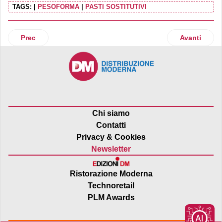
TAGS:
|
PESOFORMA
|
PASTI SOSTITUTIVI
Articolo precedente: Santhè Zero è il nuovo tè freddo de
Articolo suc
Prec
Avanti
Chi siamo
Contatti
Privacy & Cookies
Newsletter
Ristorazione Moderna
Technoretail
PLM Awards