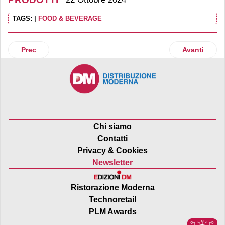
TAGS:
|
FOOD & BEVERAGE
Articolo precedente: Bergader propone edelblu Gourmet
Articolo suc
Prec
Avanti
Chi siamo
Contatti
Privacy & Cookies
Newsletter
Ristorazione Moderna
Technoretail
PLM Awards