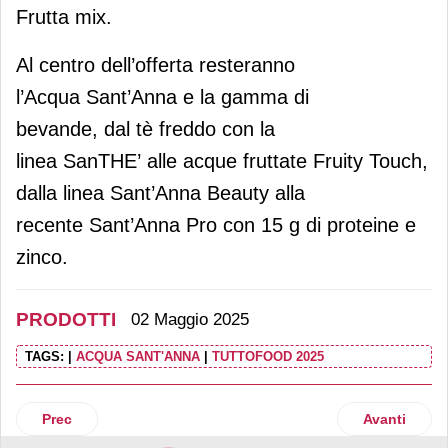
Frutta mix.
Al centro dell’offerta resteranno
l’Acqua Sant’Anna e la gamma di
bevande, dal tè freddo con la
linea SanTHE’ alle acque fruttate Fruity Touch,
dalla linea Sant’Anna Beauty alla
recente Sant’Anna Pro con 15 g di proteine e
zinco.
PRODOTTI
02 Maggio 2025
TAGS:
|
ACQUA SANT'ANNA
|
TUTTOFOOD 2025
Articolo precedente: New entry e restyling per Caffè Borbo
Articolo suc
Prec
Avanti