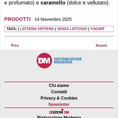
e profumato) e
caramello
(dolce e vellutato).
PRODOTTI
14 Novembre 2025
TAGS:
|
LATTERIA VIPITENO
|
SENZA LATTOSIO
|
YOGURT
Articolo precedente: Viva La Mamma: debutta il Christmas 
Articolo succ
Prec
Avanti
Chi siamo
Contatti
Privacy & Cookies
Newsletter
Ristorazione Moderna