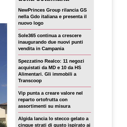
NewPrinces Group rilancia GS
nella Gdo italiana e presenta il
nuovo logo
Sole365 continua a crescere
inaugurando due nuovi punti
vendita in Campania
Spezzatino Realco: 11 negozi
acquistati da MD e 10 da HS
Alimentari. Gli immobili a
Transcoop
Vip punta a creare valore nel
reparto ortofrutta con
assortimenti su misura
Algida lancia lo stecco gelato a
cinque strati di gusto ispirato ai