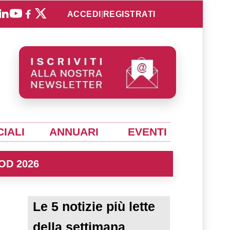
ACCEDI
|
REGISTRATI
IALI
ANNUARI
EVENTI
OD 2026
Le 5 notizie più lette
della settimana