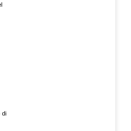
l
 di