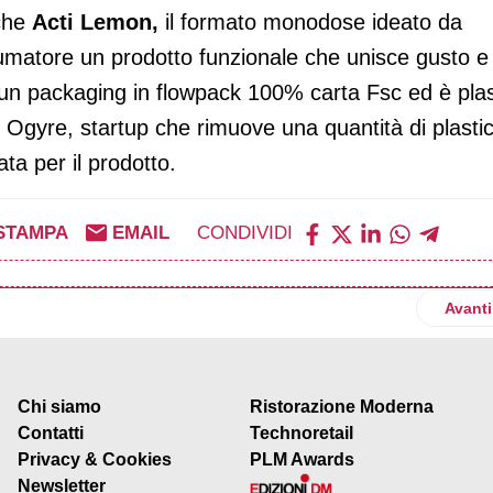
nche
Acti Lemon,
il formato monodose ideato da
sumatore un prodotto funzionale che unisce gusto e
a un packaging in flowpack 100% carta Fsc ed è plas
n Ogyre, startup che rimuove una quantità di plasti
ata per il prodotto.
STAMPA
EMAIL
CONDIVIDI
TuttoFood la sua ultima novità: Fruttellata
Artico
Avanti
Chi siamo
Ristorazione Moderna
Contatti
Technoretail
Privacy & Cookies
PLM Awards
Newsletter