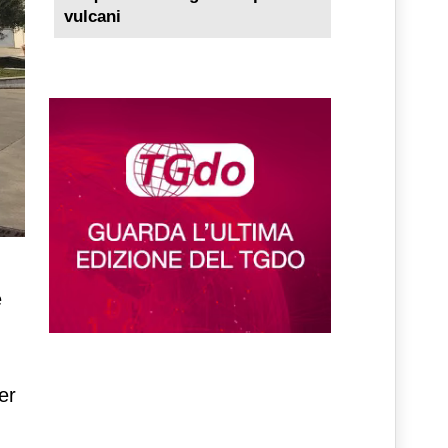
vulcani
e
er