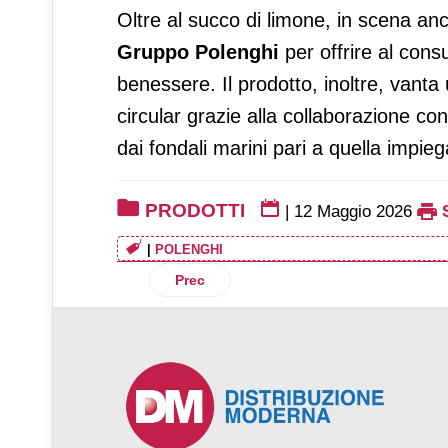
Oltre al succo di limone, in scena a
Gruppo Polenghi
per offrire al con
benessere. Il prodotto, inoltre, vant
circular grazie alla collaborazione co
dai fondali marini pari a quella impieg
PRODOTTI
|
12 Maggio 2026
|
POLENGHI
Articolo precedente: Agrisicilia porta a 
Prec