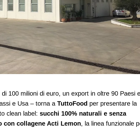
toFood per presentare la nuova “linea
 di 100 milioni di euro, un export in oltre 90 Paesi 
 Bassi e Usa – torna a
TuttoFood
per presentare la
o clean label:
succhi 100% naturali
e senza
llo con collagene Acti Lemon
, la linea funzionale p