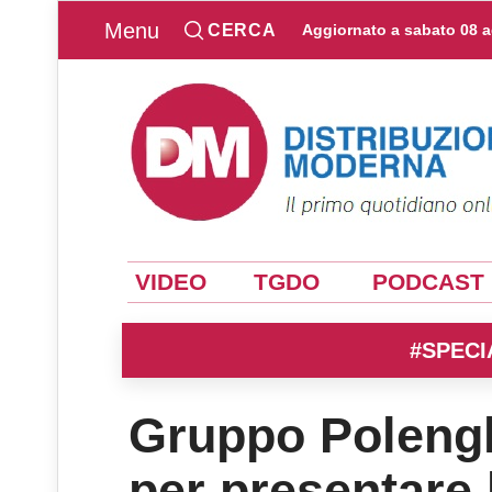
Menu
CERCA
Aggiornato a
sabato 08 
VIDEO
TGDO
PODCAST
#SPECI
Gruppo Polengh
per presentare 