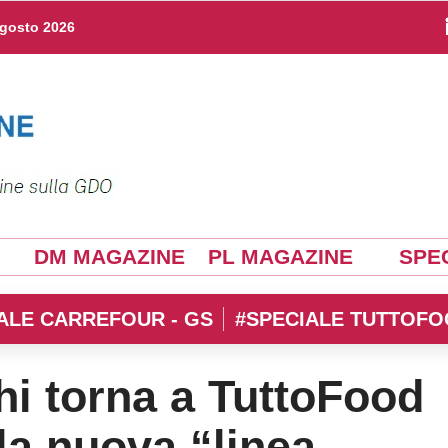
agosto 2026
DM MAGAZINE
PL MAGAZINE
SPEC
ALE CARREFOUR - GS
#SPECIALE TUTTOFO
i torna a TuttoFood
la nuova “linea