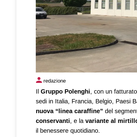
Gruppo Polenghi torna a Tut
redazione
caraffine”
Il
Gruppo Polenghi
, con un fatturato
sedi in Italia, Francia, Belgio, Paesi
nuova “linea caraffine”
del segment
conservanti
, e la
variante al mirti
il benessere quotidiano.