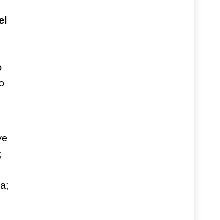
el
o
no
ve
;
a;