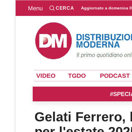
Menu
CERCA
Aggiornato a
domenica 0
VIDEO
TGDO
PODCAST
#SPECI
Gelati Ferrero,
per l'estate 202