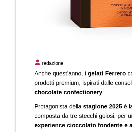
Gelati Ferrero, la gamma si a
redazione
Anche quest’anno, i
gelati Ferrero
co
prodotti premium, ispirati dalle cons
chocolate confectionery
.
Protagonista della
stagione 2025
è l
composta da tre stecchi golosi, per u
experience cioccolato fondente e 