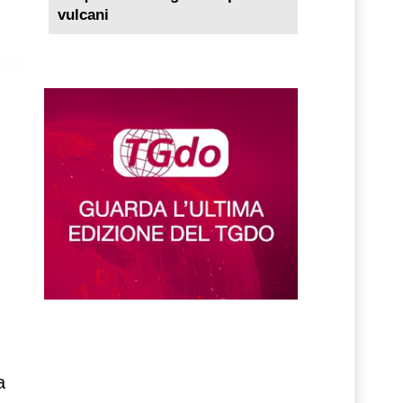
vulcani
a