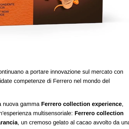
mplia per l'estate 2025
ntinuano a portare innovazione sul mercato con
olidate competenze di Ferrero nel mondo del
a nuova gamma
Ferrero collection experience
,
n’esperienza multisensoriale:
Ferrero collection
arancia
, un cremoso gelato al cacao avvolto da un