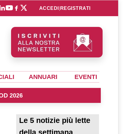
ACCEDI
|
REGISTRATI
IALI
ANNUARI
EVENTI
OD 2026
Le 5 notizie più lette
della settimana