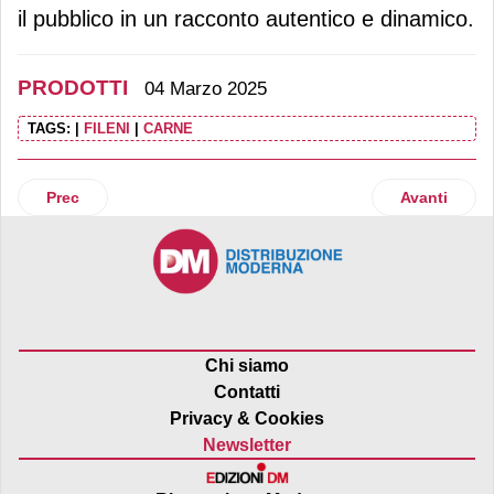
il pubblico in un racconto autentico e dinamico.
PRODOTTI
04 Marzo 2025
TAGS:
|
FILENI
|
CARNE
Articolo precedente: Matt lancia le gallette a base di ceci
Articolo suc
Prec
Avanti
Chi siamo
Contatti
Privacy & Cookies
Newsletter