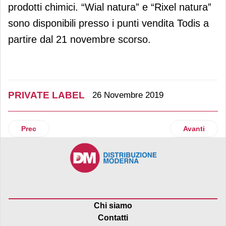
prodotti chimici. “Wial natura” e “Rixel natura”
sono disponibili presso i punti vendita Todis a
partire dal 21 novembre scorso.
PRIVATE LABEL
26 Novembre 2019
Articolo precedente: D.IT-Distribuzione Italiana amplia la
Articolo suc
Prec
Avanti
Chi siamo
Contatti