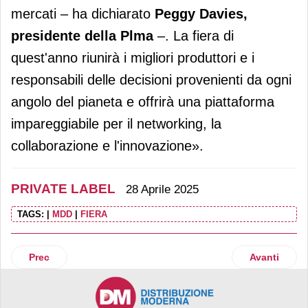
mercati – ha dichiarato
Peggy Davies,
presidente della Plma
–. La fiera di
quest'anno riunirà i migliori produttori e i
responsabili delle decisioni provenienti da ogni
angolo del pianeta e offrirà una piattaforma
impareggiabile per il networking, la
collaborazione e l'innovazione».
PRIVATE LABEL
28 Aprile 2025
TAGS:
|
MDD
|
FIERA
Articolo precedente: Lidl Svizzera lancia un nuovo brand di 
Articolo suc
Prec
Avanti