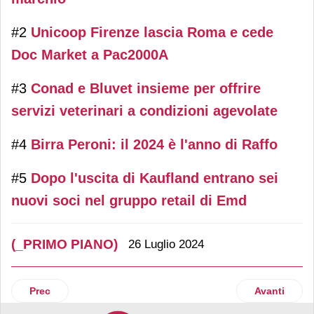
#2
Unicoop Firenze lascia Roma e cede
Doc Market a Pac2000A
#3
Conad e Bluvet insieme per offrire
servizi veterinari a condizioni agevolate
#4
Birra Peroni: il 2024 è l'anno di Raffo
#5
Dopo l'uscita di Kaufland entrano sei
nuovi soci nel gruppo retail di Emd
(_PRIMO PIANO)
26 Luglio 2024
Articolo precedente: Il deserto commerciale impatta sugli i
Articolo suc
Prec
Avanti