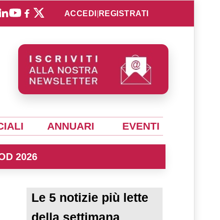
ACCEDI
|
REGISTRATI
IALI
ANNUARI
EVENTI
OD 2026
Le 5 notizie più lette
della settimana