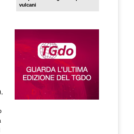
vulcani
),
o
à
l