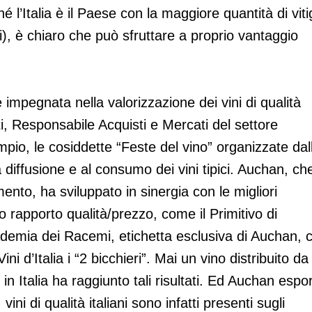
’Italia è il Paese con la maggiore quantità di viti
ni), è chiaro che può sfruttare a proprio vantaggio
impegnata nella valorizzazione dei vini di qualità
sti, Responsabile Acquisti e Mercati del settore
io, le cosiddette “Feste del vino” organizzate dal
diffusione e al consumo dei vini tipici. Auchan, ch
mento, ha sviluppato in sinergia con le migliori
o rapporto qualità/prezzo, come il Primitivo di
demia dei Racemi, etichetta esclusiva di Auchan, 
i d’Italia i “2 bicchieri”. Mai un vino distribuito da
in Italia ha raggiunto tali risultati. Ed Auchan espo
vini di qualità italiani sono infatti presenti sugli