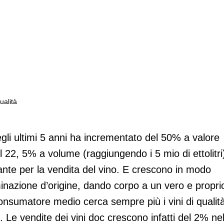
ualità
 la vendita di vini di qualità
egli ultimi 5 anni ha incrementato del 50% a valore
l 22, 5% a volume (raggiungendo i 5 mio di ettolitri
ante per la vendita del vino. E crescono in modo
ominazione d’origine, dando corpo a un vero e propri
consumatore medio cerca sempre più i vini di qualit
 Le vendite dei vini doc crescono infatti del 2% ne