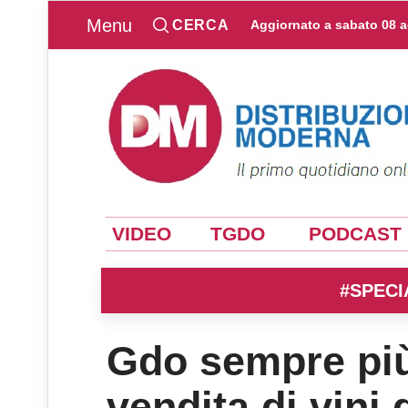
Menu
CERCA
Aggiornato a
sabato 08 
VIDEO
TGDO
PODCAST
#SPECI
Gdo sempre più
vendita di vini 