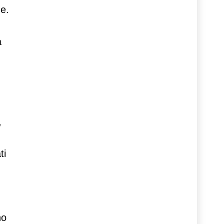
ne.
a
,
ti
no