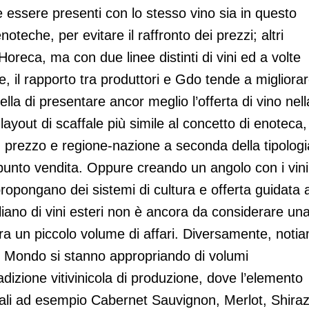
e essere presenti con lo stesso vino sia in questo
oteche, per evitare il raffronto dei prezzi; altri
oreca, ma con due linee distinti di vini ed a volte
e, il rapporto tra produttori e Gdo tende a migliorar
ella di presentare ancor meglio l’offerta di vino nell
ayout di scaffale più simile al concetto di enoteca,
e, prezzo e regione-nazione a seconda della tipologi
 punto vendita. Oppure creando un angolo con i vini
opongano dei sistemi di cultura e offerta guidata a
liano di vini esteri non è ancora da considerare un
a un piccolo volume di affari. Diversamente, noti
vo Mondo si stanno appropriando di volumi
dizione vitivinicola di produzione, dove l’elemento
quali ad esempio Cabernet Sauvignon, Merlot, Shiraz