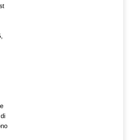
st
5,
te
di
ono