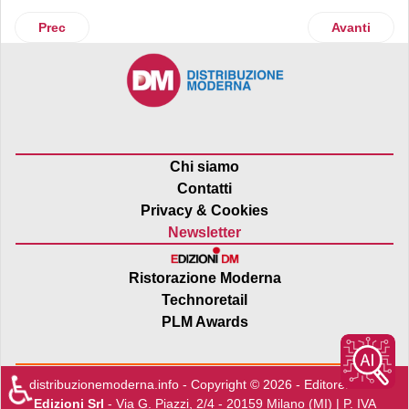
Articolo precedente: La distribuzione moderna “regina” de
Articolo suc
Prec
Avanti
Chi siamo
Contatti
Privacy & Cookies
Newsletter
Ristorazione Moderna
Technoretail
PLM Awards
♿
distribuzionemoderna.info - Copyright © 2026 - Editore:
Edra
Edizioni Srl
- Via G. Piazzi, 2/4 - 20159 Milano (MI) | P. IVA