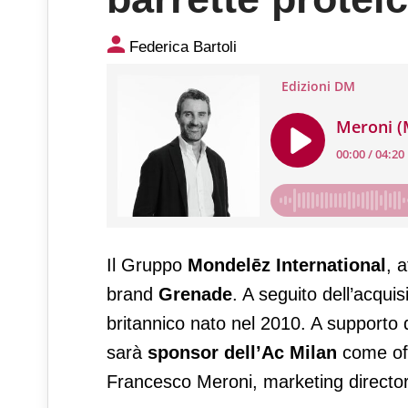
Meroni (Mondelēz): entriamo 
Federica Bartoli
Il Gruppo
Mondelēz International
, 
brand
Grenade
. A seguito dell’acquis
britannico nato nel 2010. A supporto d
sarà
sponsor dell’Ac Milan
come offi
Francesco Meroni, marketing director