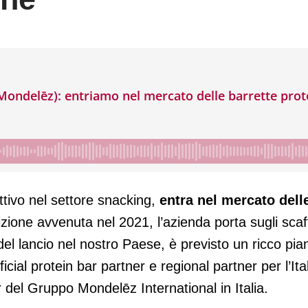
nel mercato delle barrette proteiche
attivo nel settore snacking,
entra nel mercato dell
izione avvenuta nel 2021, l’azienda porta sugli scaffa
el lancio nel nostro Paese, è previsto un ricco pian
cial protein bar partner e regional partner per l’Ita
 del Gruppo Mondelēz International in Italia.