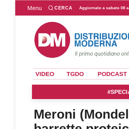
Menu
CERCA
Aggiornato a
sabato 08 
VIDEO
TGDO
PODCAST
#SPECI
Meroni (Mondel
barrette protei