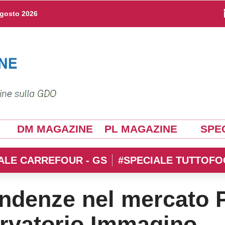
agosto 2026
DM MAGAZINE
PL MAGAZINE
SPEC
ALE CARREFOUR - GS
#SPECIALE TUTTOFO
endenze nel mercato 
rvatorio Immagino