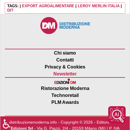
TAGS:
|
EXPORT AGROALIMENTARE
|
LEROY MERLIN ITALIA
|
DIT
Chi siamo
Contatti
Privacy & Cookies
Newsletter
Ristorazione Moderna
Technoretail
PLM Awards
♿
distribuzionemoderna.info - Copyright © 2026 - Editore:
Edra
Edizioni Srl
- Via G. Piazzi, 2/4 - 20159 Milano (MI) | P. IVA