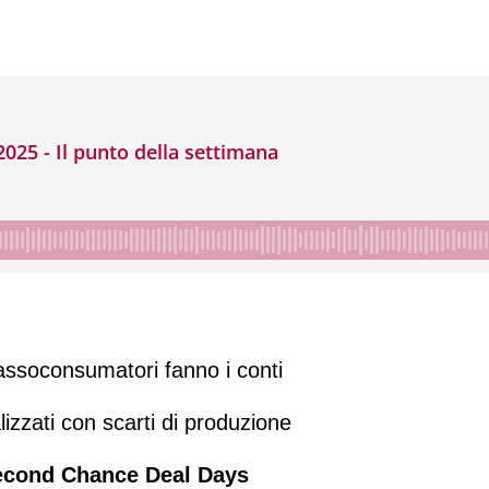
imana. 19 settembre 2025
assoconsumatori fanno i conti
lizzati con scarti di produzione
econd Chance Deal Days