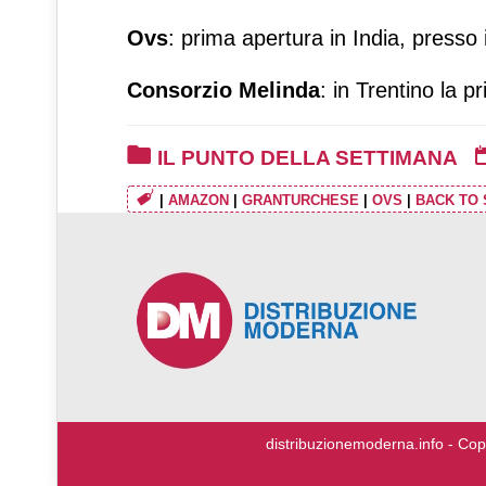
Ovs
: prima apertura in India, presso i
Consorzio Melinda
: in Trentino la 
IL PUNTO DELLA SETTIMANA
|
AMAZON
|
GRANTURCHESE
|
OVS
|
BACK TO
♿
distribuzionemoderna.info - Cop