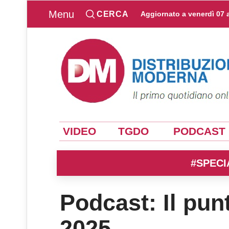
Menu
CERCA
Aggiornato a
venerdì 07 
VIDEO
TGDO
PODCAST
#SPECI
Podcast: Il pun
2025