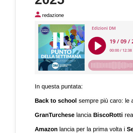
Podcast: Il punto della sett
redazione
In questa puntata:
Back to school
sempre più caro: le 
GranTurchese
lancia
BiscoRotti
rea
Amazon
lancia per la prima volta i
S