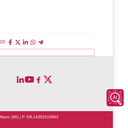
IDI
Milano (MI) | P. IVA 14392510963