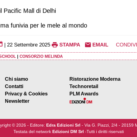
l Pacific Mall di Delhi
prima funivia per le mele al mondo
|
22 Settembre 2025
STAMPA
EMAIL
CONDIV
 SCHOOL
|
CONSORZIO MELINDA
Chi siamo
Ristorazione Moderna
Contatti
Technoretail
Privacy & Cookies
PLM Awards
Newsletter
yright © 2026 - Editore:
Edra Edizioni Srl
- Via G. Piazzi, 2/4 - 20159 
Testata del network
Edizioni DM Srl
-Tutti i diritti riservati