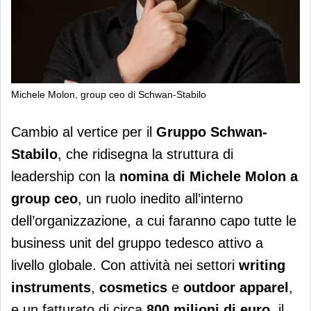
Michele Molon, group ceo di Schwan-Stabilo
Schwan-Stabilo, Michele Molon è il
Cambio al vertice per il
Gruppo Schwan-
nuovo group ceo
Stabilo
, che ridisegna la struttura di
leadership con la
nomina di Michele Molon a
group ceo
, un ruolo inedito all’interno
dell’organizzazione, a cui faranno capo tutte le
business unit del gruppo tedesco attivo a
livello globale. Con attività nei settori
writing
instruments
,
cosmetics
e
outdoor apparel
,
e un fatturato di circa
800 milioni di euro
, il