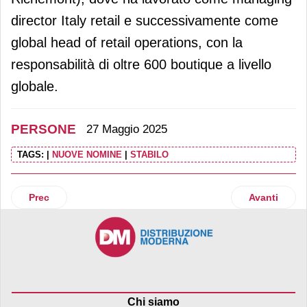
director Italy retail e successivamente come
global head of retail operations, con la
responsabilità di oltre 600 boutique a livello
globale.
PERSONE
27 Maggio 2025
TAGS:
|
NUOVE NOMINE
|
STABILO
Articolo precedente: Davide Vernocchi eletto presidente di 
Articolo suc
Prec
Avanti
Chi siamo