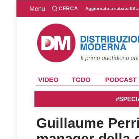
Menu
CERCA
Aggiornato a
sabato 08 
VIDEO
TGDO
PODCAST
#SPECI
Guillaume Perri
manager della 