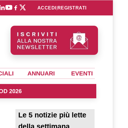
ACCEDI
|
REGISTRATI
IALI
ANNUARI
EVENTI
OD 2026
Le 5 notizie più lette
della settimana