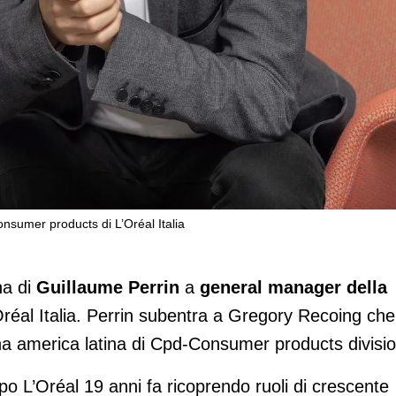
nsumer products di L’Oréal Italia
general manager della divisione
 Italia
na di
Guillaume Perrin
a
general manager della
Oréal Italia. Perrin subentra a Gregory Recoing che
 america latina di Cpd-Consumer products divisio
o L’Oréal 19 anni fa ricoprendo ruoli di crescente