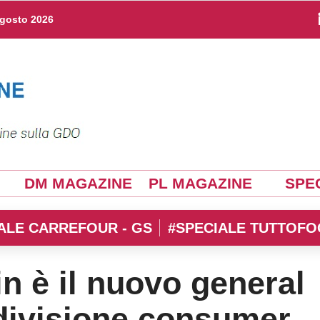
agosto 2026
DM MAGAZINE
PL MAGAZINE
SPEC
ALE CARREFOUR - GS
#SPECIALE TUTTOFO
n è il nuovo general
divisione consumer