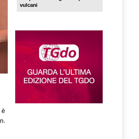
vulcani
 è
n.