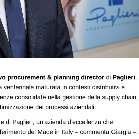
rement & planning director di Paglieri
o procurement & planning director
di
Paglieri
.
a ventennale maturata in contesti distributivi e
tenze consolidate nella gestione della supply chain,
ttimizzazione dei processi aziendali.
e di Paglieri, un’azienda d’eccellenza che
ferimento del Made in Italy – commenta Giargia –.