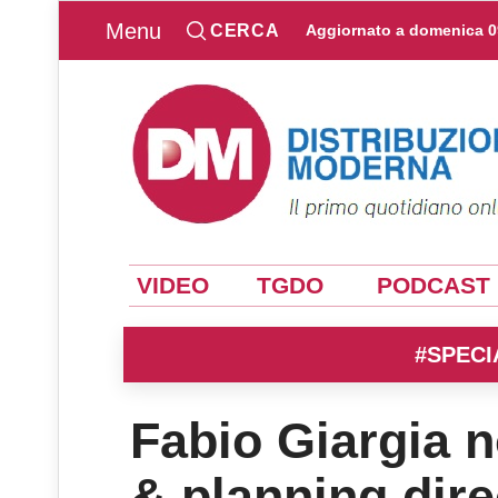
Menu
CERCA
Aggiornato a
domenica 0
VIDEO
TGDO
PODCAST
#SPECI
Fabio Giargia 
& planning dire