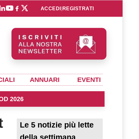
ACCEDI
|
REGISTRATI
IALI
ANNUARI
EVENTI
OD 2026
t
Le 5 notizie più lette
della settimana