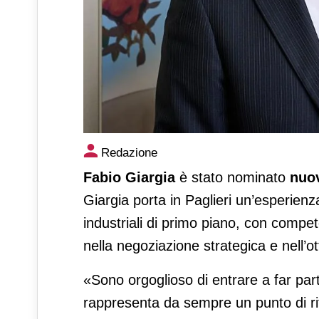
Fabio Giargia nominato procu
Redazione
Fabio Giargia
è stato nominato
nuov
Giargia porta in Paglieri un’esperienz
industriali di primo piano, con compe
nella negoziazione strategica e nell’o
«Sono orgoglioso di entrare a far part
rappresenta da sempre un punto di ri