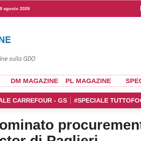
9 agosto 2026
DM MAGAZINE
PL MAGAZINE
SPEC
ALE CARREFOUR - GS
#SPECIALE TUTTOFO
nominato procuremen
ctor di Paglieri