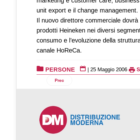
marketing e customer care, business
unit export e il change management.
Il nuovo direttore commerciale dovrà 
prodotti Heineken nei diversi segment
consumo e l’evoluzione della struttura
canale HoReCa.
PERSONE
|
25 Maggio 2006
Articolo precedente: Salvadori direttore 
Prec