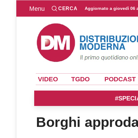
Menu
CERCA
Aggiornato a
giovedì 06 
VIDEO
TGDO
PODCAST
#SPECI
Borghi approda