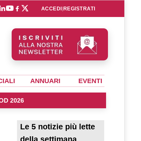
ACCEDI
|
REGISTRATI
IALI
ANNUARI
EVENTI
OD 2026
Le 5 notizie più lette
della settimana