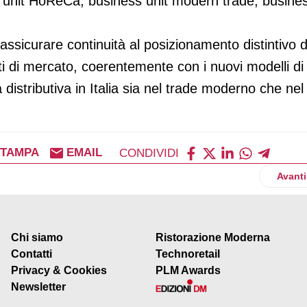
 unit HoReCa, business unit modern trade, busine
assicurare continuità al posizionamento distintivo d
i di mercato, coerentemente con i nuovi modelli di
 distributiva in Italia sia nel trade moderno che nel
STAMPA
EMAIL
CONDIVIDI
corporate affairs in Nestlé
Artico
Avanti
Chi siamo
Ristorazione Moderna
Contatti
Technoretail
Privacy & Cookies
PLM Awards
Newsletter