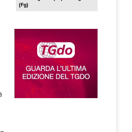
(Fg)
é