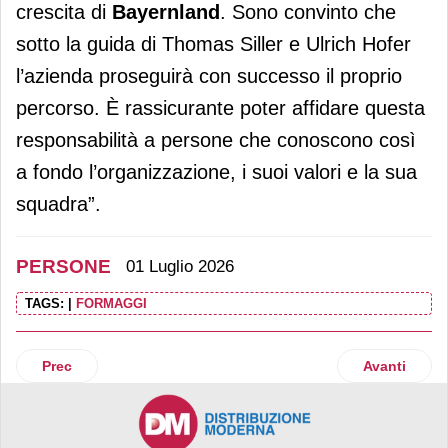
crescita di
Bayernland
. Sono convinto che
sotto la guida di Thomas Siller e Ulrich Hofer
l’azienda proseguirà con successo il proprio
percorso. È rassicurante poter affidare questa
responsabilità a persone che conoscono così
a fondo l’organizzazione, i suoi valori e la sua
squadra”.
PERSONE
01 Luglio 2026
TAGS:
|
FORMAGGI
Articolo precedente: GBfoods Europe nomina Floriana Nota
Articolo suc
Prec
Avanti