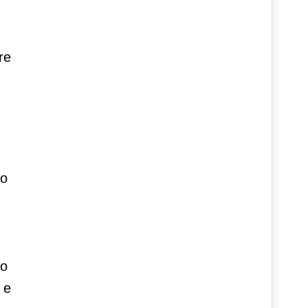
re
no
no
 e