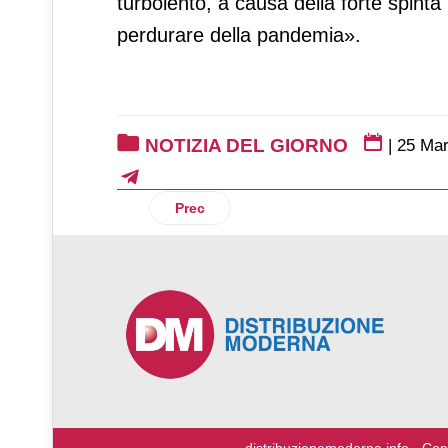
turbolento, a causa della forte spinta 
perdurare della pandemia».
NOTIZIA DEL GIORNO
|
25 Ma
Articolo precedente: La crisi ucraina co
Prec
♿
distribuzionemoderna.info - Cop