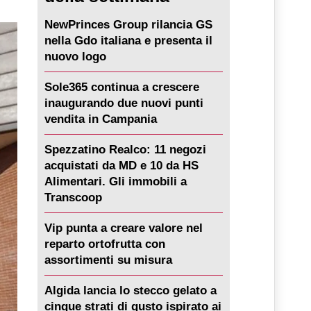
NewPrinces Group rilancia GS
nella Gdo italiana e presenta il
nuovo logo
Sole365 continua a crescere
inaugurando due nuovi punti
vendita in Campania
Spezzatino Realco: 11 negozi
acquistati da MD e 10 da HS
Alimentari. Gli immobili a
Transcoop
Vip punta a creare valore nel
reparto ortofrutta con
assortimenti su misura
Algida lancia lo stecco gelato a
cinque strati di gusto ispirato ai