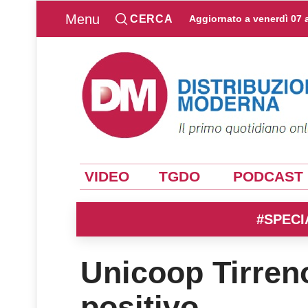
Menu
CERCA
Aggiornato a
venerdì 07 
VIDEO
TGDO
PODCAST
#SPECI
Unicoop Tirreno
positivo