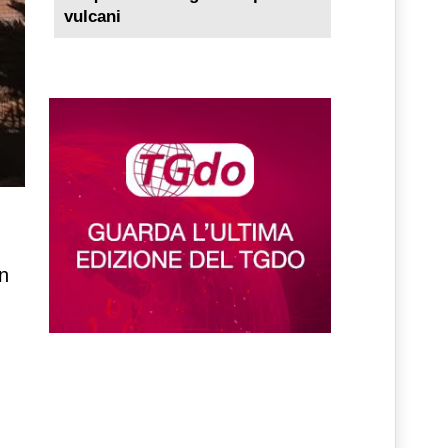
vulcani
on