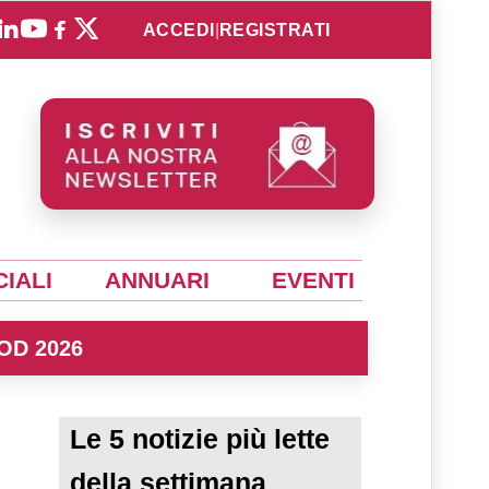
ACCEDI
|
REGISTRATI
IALI
ANNUARI
EVENTI
OD 2026
Le 5 notizie più lette
della settimana