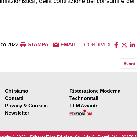
inflazionistica, della contrazione dei consumi e del
rzo 2022
STAMPA
EMAIL
CONDIVIDI
sterà 16mila euro a ogni azienda agricola
Artico
Avanti
Chi siamo
Ristorazione Moderna
Contatti
Technoretail
Privacy & Cookies
PLM Awards
Newsletter
yright © 2026 - Editore:
Edra Edizioni Srl
- Via G. Piazzi, 2/4 - 20159 