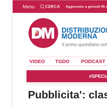
Menu
CERCA
Aggiornato a
giovedì 06 
VIDEO
TGDO
PODCAST
#SPECI
Pubblicita': cla