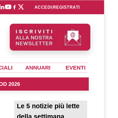
ACCEDI
|
REGISTRATI
IALI
ANNUARI
EVENTI
OD 2026
Le 5 notizie più lette
della settimana