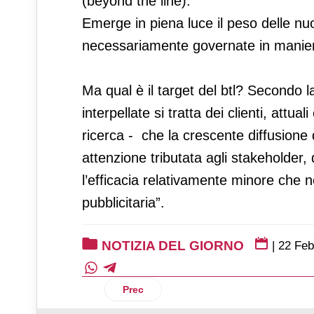
(beyond the line).
Emerge in piena luce il peso delle n
necessariamente governate in maniera
Ma qual è il target del btl? Secondo 
interpellate si tratta dei clienti, attua
ricerca - che la crescente diffusione
attenzione tributata agli stakeholder,
l’efficacia relativamente minore che 
pubblicitaria”.
NOTIZIA DEL GIORNO
|
22 Feb
Articolo precedente: Crisi libica: i rifles
Prec