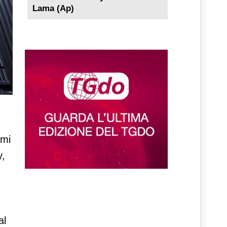
Lama (Ap)
imi
y,
al