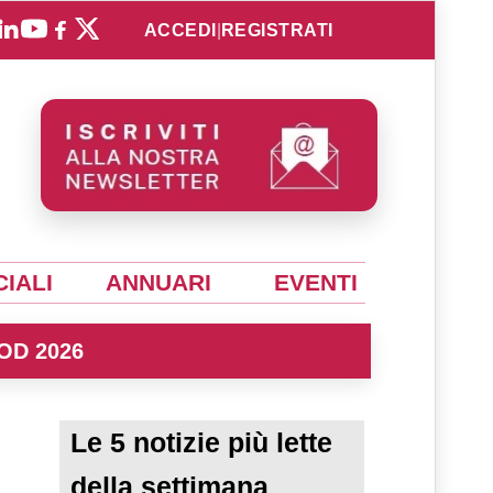
ACCEDI
|
REGISTRATI
IALI
ANNUARI
EVENTI
OD 2026
Le 5 notizie più lette
della settimana