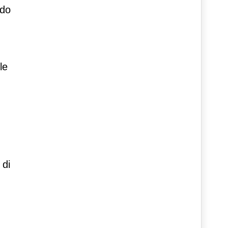
ndo
le
 di