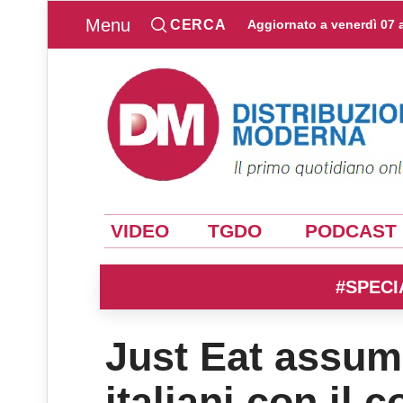
Menu
CERCA
Aggiornato a
venerdì 07 
VIDEO
TGDO
PODCAST
#SPECI
Just Eat assume
italiani con il 