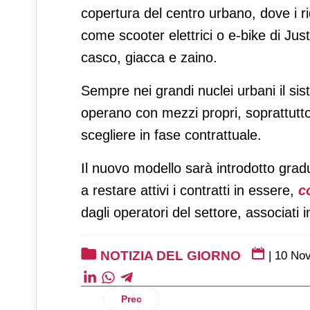
copertura del centro urbano, dove i rid
come scooter elettrici o e-bike di Ju
casco, giacca e zaino.
Sempre nei grandi nuclei urbani il sis
operano con mezzi propri, soprattutto n
scegliere in fase contrattuale.
Il nuovo modello sarà introdotto grad
a restare attivi i contratti in essere,
c
dagli operatori del settore, associati 
NOTIZIA DEL GIORNO
|
10 No
Articolo precedente: Sanzione da 27 mili
Prec