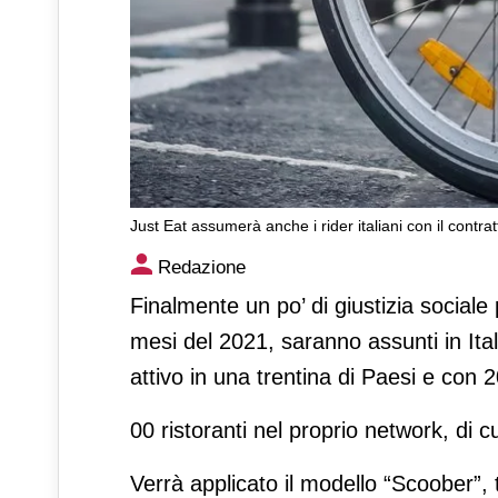
Just Eat assumerà anche i rider italiani con il contra
Just Eat assumerà anche i rid
Redazione
Finalmente un po’ di giustizia sociale 
mesi del 2021, saranno assunti in Ita
attivo in una trentina di Paesi e con 
00 ristoranti nel proprio network, di c
Verrà applicato il modello “Scoober”, ti