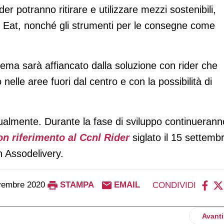
er potranno ritirare e utilizzare mezzi sostenibili,
st Eat, nonché gli strumenti per le consegne come
tema sarà affiancato dalla soluzione con rider che
elle aree fuori dal centro e con la possibilità di
ualmente. Durante la fase di sviluppo continuerann
on riferimento al Ccnl Rider
siglato il 15 settemb
in Assodelivery.
vembre 2020
STAMPA
EMAIL
CONDIVIDI
oni a Corepla: ha sabotato il progetto Coripet
Artico
Avanti