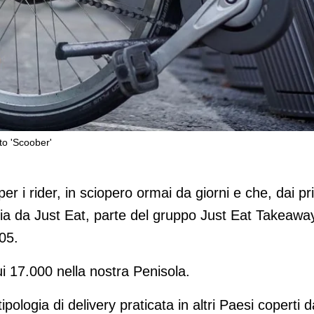
tto 'Scoober'
er italiani con il contratto 'Scoober'
per i rider, in sciopero ormai da giorni e che, dai pr
lia da Just Eat, parte del gruppo Just Eat Takeawa
205.
ui 17.000 nella nostra Penisola.
pologia di delivery praticata in altri Paesi coperti d