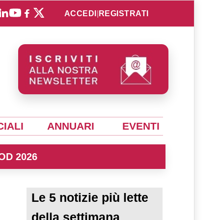
ACCEDI
|
REGISTRATI
IALI
ANNUARI
EVENTI
OD 2026
Le 5 notizie più lette
della settimana