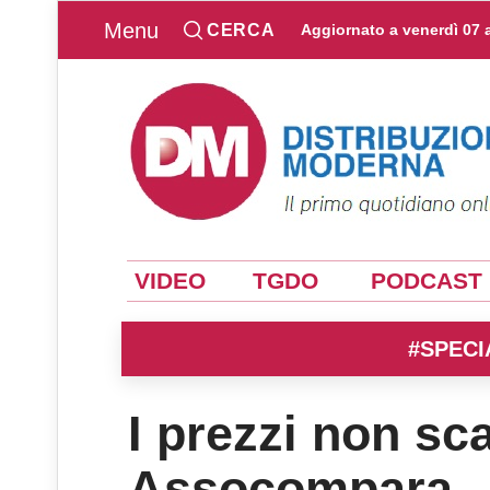
Menu
CERCA
Aggiornato a
venerdì 07 
VIDEO
TGDO
PODCAST
#SPECI
I prezzi non s
Assocompara