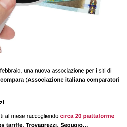
ce Assocompara
 febbraio, una nuova associazione per i siti di
ocompara
(
Associazione italiana comparatori
zi
nti al mese raccogliendo
circa 20 piattaforme
Sos tariffe, Trovaprezzi, Segugio…