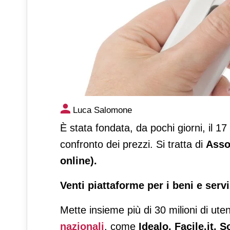
I prezzi non scappano: nas
Luca Salomone
È stata fondata, da pochi giorni, il 17
confronto dei prezzi. Si tratta di
Ass
online).
Venti piattaforme per i beni e servi
Mette insieme più di 30 milioni di ute
nazionali
, come
Idealo, Facile.it, 