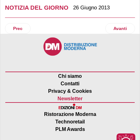
NOTIZIA DEL GIORNO
26 Giugno 2013
Articolo precedente: Pubblicita' classica: tiene solo il retail
Articolo suc
Prec
Avanti
Chi siamo
Contatti
Privacy & Cookies
Newsletter
Ristorazione Moderna
Technoretail
PLM Awards