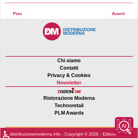
Articolo precedente: Künzi presenta le nuove bottiglie Cont
Articolo suc
Prec
Avanti
Chi siamo
Contatti
Privacy & Cookies
Newsletter
Ristorazione Moderna
Technoretail
PLM Awards
♿
distribuzionemoderna.info - Copyright © 2026 - Editore:
Edra