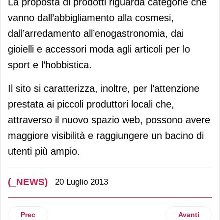
La proposta di prodotti riguarda categorie che
vanno dall’abbigliamento alla cosmesi,
dall’arredamento all’enogastronomia, dai
gioielli e accessori moda agli articoli per lo
sport e l’hobbistica.
Il sito si caratterizza, inoltre, per l’attenzione
prestata ai piccoli produttori locali che,
attraverso il nuovo spazio web, possono avere
maggiore visibilità e raggiungere un bacino di
utenti più ampio.
(_NEWS)
20 Luglio 2013
Articolo precedente: Vinòforum 2013, numeri in crescita
Articolo suc
Prec
Avanti