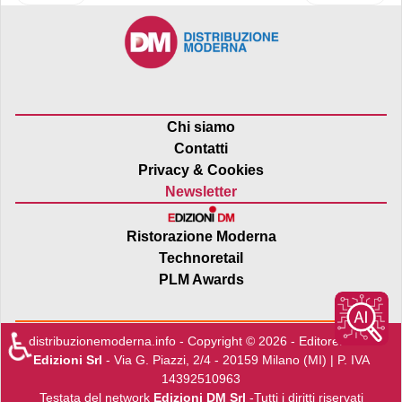
Chi siamo
Contatti
Privacy & Cookies
Newsletter
Ristorazione Moderna
Technoretail
PLM Awards
♿
distribuzionemoderna.info - Copyright © 2026 - Editore:
Edra
Edizioni Srl
- Via G. Piazzi, 2/4 - 20159 Milano (MI) | P. IVA
14392510963
Testata del network
Edizioni DM Srl
-Tutti i diritti riservati