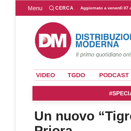
Menu
CERCA
Aggiornato a
venerdì 07 
VIDEO
TGDO
PODCAST
#SPECI
Un nuovo “Tigr
Priora