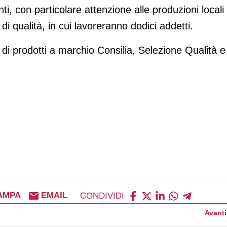
i, con particolare attenzione alle produzioni locali
di qualità, in cui lavoreranno dodici addetti.
i prodotti a marchio Consilia, Selezione Qualità e
AMPA
EMAIL
CONDIVIDI
 on line da casa e ritiri in store con un click (and collect!)
Artico
Avanti