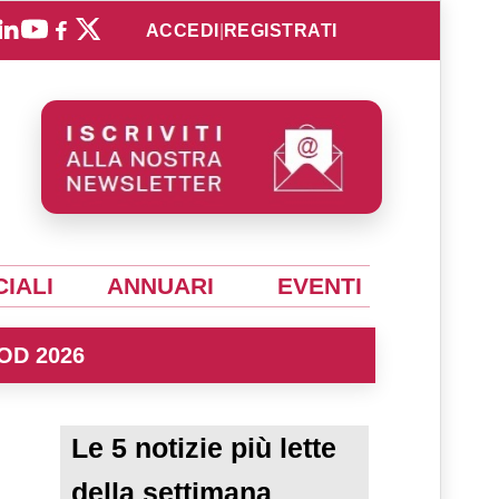
ACCEDI
|
REGISTRATI
IALI
ANNUARI
EVENTI
OD 2026
Le 5 notizie più lette
della settimana