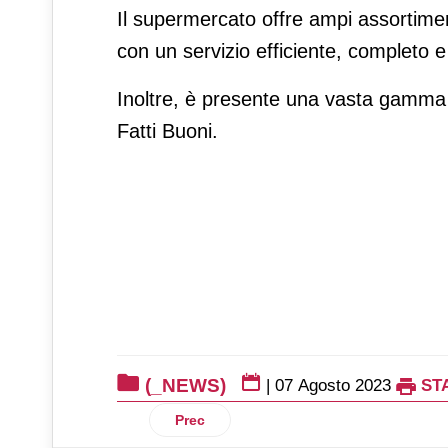
Il supermercato offre ampi assortiment
con un servizio efficiente, completo e 
Inoltre, è presente una vasta gamma d
Fatti Buoni.
(_NEWS)
|
07 Agosto 2023
ST
Articolo precedente: Gruppo Selex: ordini
Prec