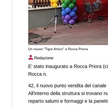
Un nuovo “Tigre Amico” a Rocca Priora
Un nuovo “Tigre Amico” a R
Redazione
E’ stato inaugurato a Rocca Priora (ci
Rocca n.
42, il nuovo punto vendita del canale 
All’interno della struttura si trovano nu
reparto salumi e formaggi e la panett