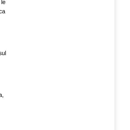
 le
sca
sul
a,