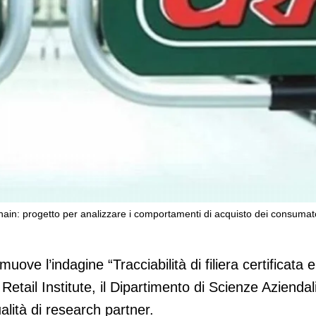
ockchain: progetto per analizzare i comportamenti di acquisto dei consumat
icata e registrata in blockchain: progetto
ti di acquisto dei consumatori
muove l’indagine “Tracciabilità di filiera certificata e
Retail Institute, il Dipartimento di Scienze Aziendal
alità di research partner.