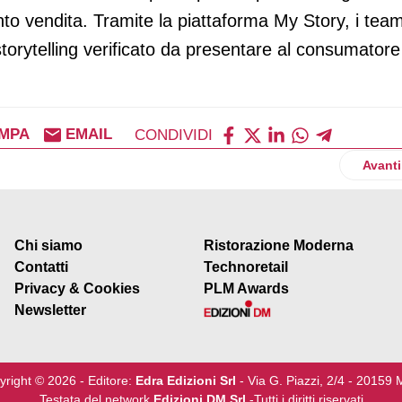
punto vendita. Tramite la piattaforma My Story, i tea
 storytelling verificato da presentare al consumatore
MPA
EMAIL
CONDIVIDI
 suoi tappetoni al mondo di Fisher-Price
Artico
Avanti
Chi siamo
Ristorazione Moderna
Contatti
Technoretail
Privacy & Cookies
PLM Awards
Newsletter
yright © 2026 - Editore:
Edra Edizioni Srl
- Via G. Piazzi, 2/4 - 20159 
Testata del network
Edizioni DM Srl
-Tutti i diritti riservati