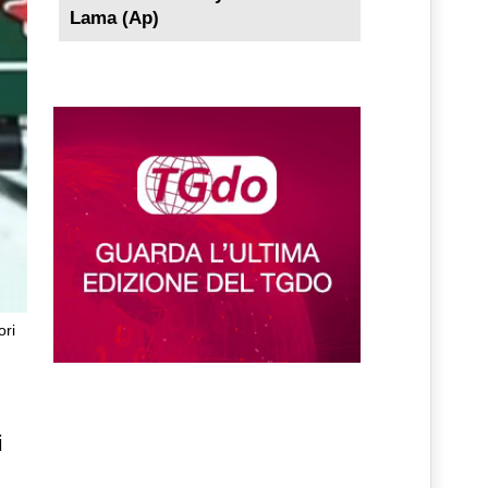
Lama (Ap)
ori
i