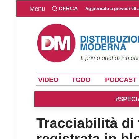
Menu
CERCA
Aggiornato a
giovedì 06 
VIDEO
TGDO
PODCAST
#SPECI
Tracciabilità di 
registrata in b