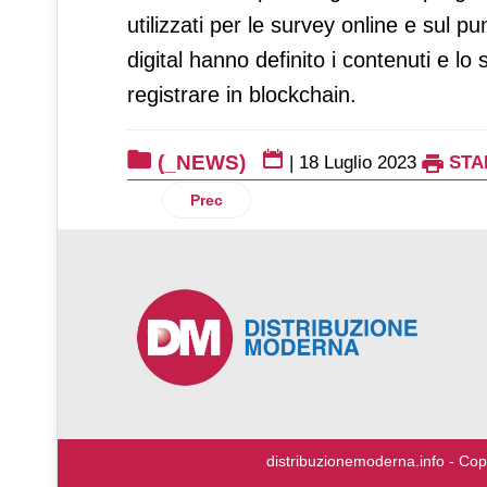
utilizzati per le survey online e sul 
digital hanno definito i contenuti e lo
registrare in blockchain.
(_NEWS)
|
18 Luglio 2023
STA
Articolo precedente: Ods dedica uno dei
Prec
♿
distribuzionemoderna.info - Cop