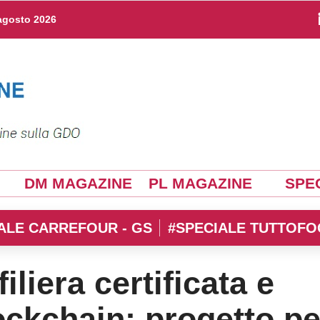
agosto 2026
DM MAGAZINE
PL MAGAZINE
SPEC
ALE CARREFOUR - GS
#SPECIALE TUTTOFO
filiera certificata e
lockchain: progetto pe