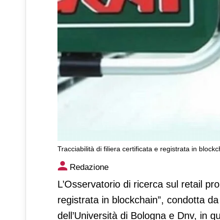
Tracciabilità di filiera certificata e registrata in bl
Tracciabilità di filiera certif
Redazione
per analizzare i comportamen
L’Osservatorio di ricerca sul retail pro
registrata in blockchain”, condotta da 
dell’Università di Bologna e Dnv, in qu