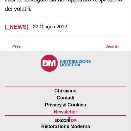
dei volatili.
(_NEWS)
22 Giugno 2012
Articolo precedente: [N.A!] lancia Crispy Fruit
Articolo suc
Prec
Avanti
Chi siamo
Contatti
Privacy & Cookies
Newsletter
Ristorazione Moderna