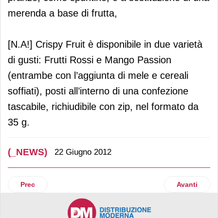
merenda a base di frutta,
[N.A!] Crispy Fruit è disponibile in due varietà
di gusti: Frutti Rossi e Mango Passion
(entrambe con l’aggiunta di mele e cereali
soffiati), posti all’interno di una confezione
tascabile, richiudibile con zip, nel formato da
35 g.
(_NEWS)
22 Giugno 2012
Articolo precedente: QR Code: uno strumento in ascesa tra 
Articolo succ
Prec
Avanti