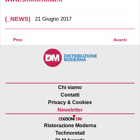
(_NEWS)
21 Giugno 2017
Articolo precedente: Cigierre apre due ristoranti a Modena
Articolo suc
Prec
Avanti
Chi siamo
Contatti
Privacy & Cookies
Newsletter
Ristorazione Moderna
Technoretail