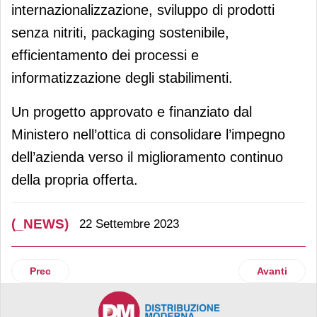
internazionalizzazione, sviluppo di prodotti
senza nitriti, packaging sostenibile,
efficientamento dei processi e
informatizzazione degli stabilimenti.
Un progetto approvato e finanziato dal
Ministero nell’ottica di consolidare l’impegno
dell’azienda verso il miglioramento continuo
della propria offerta.
(_NEWS)
22 Settembre 2023
Articolo precedente: Ovs: solido primo semestre, vendite ed
Articolo suc
Prec
Avanti