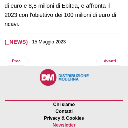
di euro e 8,8 milioni di Ebitda, e affronta il
2023 con l’obiettivo dei 100 milioni di euro di
ricavi.
(_NEWS)
15 Maggio 2023
Articolo precedente: Percassi e Kasanova stringono un acc
Articolo suc
Prec
Avanti
Chi siamo
Contatti
Privacy & Cookies
Newsletter