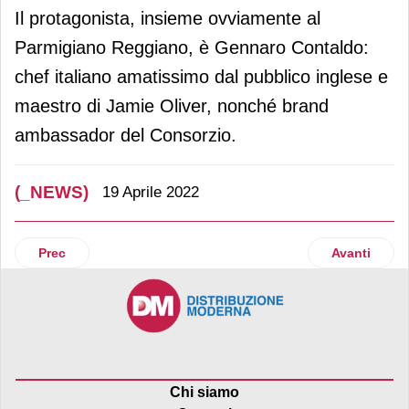
Il protagonista, insieme ovviamente al
Parmigiano Reggiano, è Gennaro Contaldo:
chef italiano amatissimo dal pubblico inglese e
maestro di Jamie Oliver, nonché brand
ambassador del Consorzio.
(_NEWS)
19 Aprile 2022
Articolo precedente: Yogurt Latterie Inalpi: nasce dal latte e d
Articolo suc
Prec
Avanti
Chi siamo