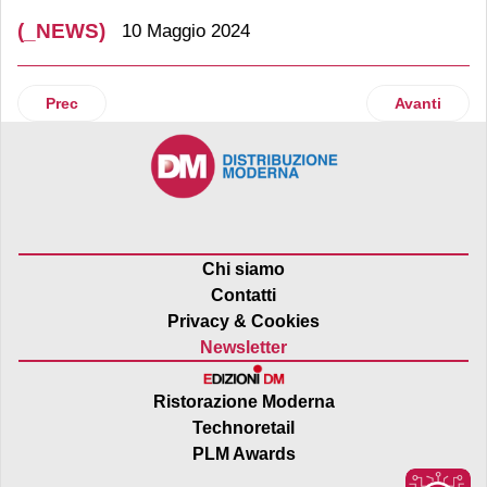
(_NEWS)
10 Maggio 2024
Articolo precedente: Croce Rossa premia l'impegno di Acq
Articolo suc
Prec
Avanti
Chi siamo
Contatti
Privacy & Cookies
Newsletter
Ristorazione Moderna
Technoretail
PLM Awards