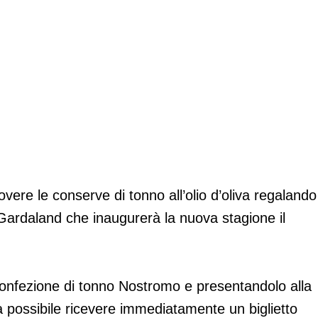
o a Gardaland
re le conserve di tonno all’olio d’oliva regalando
 Gardaland che inaugurerà la nuova stagione il
 confezione di tonno Nostromo e presentandolo alla
rà possibile ricevere immediatamente un biglietto