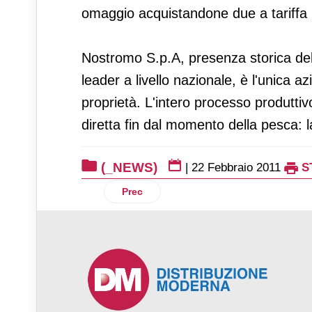
omaggio acquistandone due a tariffa i
Nostromo S.p.A, presenza storica del 
leader a livello nazionale, è l'unica a
proprietà. L'intero processo produttiv
diretta fin dal momento della pesca: 
(_NEWS)
|
22 Febbraio 2011
S
Articolo precedente: Loewe presenta la
Prec