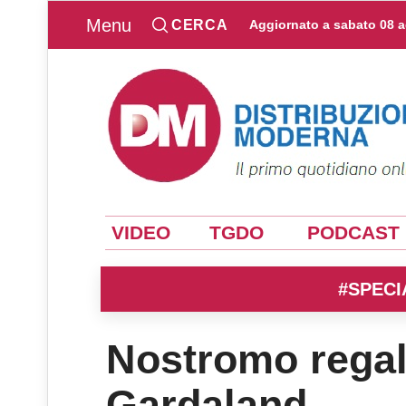
Menu
CERCA
Aggiornato a
sabato 08 
VIDEO
TGDO
PODCAST
#SPECI
Nostromo regal
Gardaland