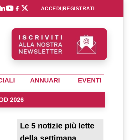
ACCEDI
|
REGISTRATI
IALI
ANNUARI
EVENTI
OD 2026
Le 5 notizie più lette
della settimana