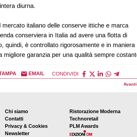
ntera diurna.
mercato italiano delle conserve ittiche e marca
zienda conserviera in Italia ad avere una flotta di
o, quindi, è controllato rigorosamente e in maniera
la migliore garanzia per una qualità sempre costant
TAMPA
EMAIL
CONDIVIDI
 nuova gamma di televisori
Artico
Avanti
Chi siamo
Ristorazione Moderna
Contatti
Technoretail
Privacy & Cookies
PLM Awards
Newsletter