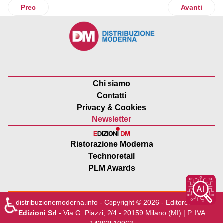
Articolo precedente: Gemeaz Elior partner della manifestazi
Articolo suc
Prec
Avanti
Chi siamo
Contatti
Privacy & Cookies
Newsletter
Ristorazione Moderna
Technoretail
PLM Awards
♿
distribuzionemoderna.info - Copyright © 2026 - Editore:
Edra
Edizioni Srl
- Via G. Piazzi, 2/4 - 20159 Milano (MI) | P. IVA
14392510963