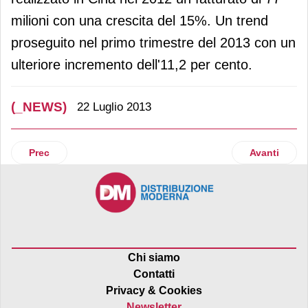
milioni con una crescita del 15%. Un trend
proseguito nel primo trimestre del 2013 con un
ulteriore incremento dell'11,2 per cento.
(_NEWS)
22 Luglio 2013
Articolo precedente: Mercatopoli, nuovo punto vendita a S
Articolo suc
Prec
Avanti
Chi siamo
Contatti
Privacy & Cookies
Newsletter