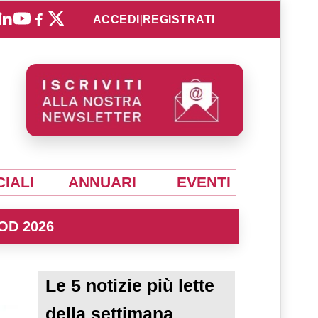
ACCEDI
|
REGISTRATI
IALI
ANNUARI
EVENTI
OD 2026
Le 5 notizie più lette
della settimana