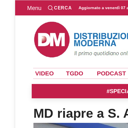
Menu
CERCA
Aggiornato a
venerdì 07 
VIDEO
TGDO
PODCAST
#SPECI
MD riapre a S.