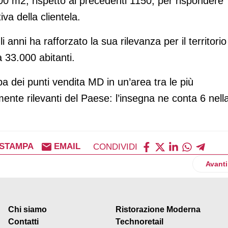
00 m2, rispetto ai precedenti 1150, per rispondere
iva della clientela.
 anni ha rafforzato la sua rilevanza per il territorio
 33.000 abitanti.
 dei punti vendita MD in un’area tra le più
te rilevanti del Paese: l’insegna ne conta 6 nell
STAMPA
EMAIL
CONDIVIDI
la prima volta al Drinktec
Artico
Avanti
Chi siamo
Ristorazione Moderna
Contatti
Technoretail