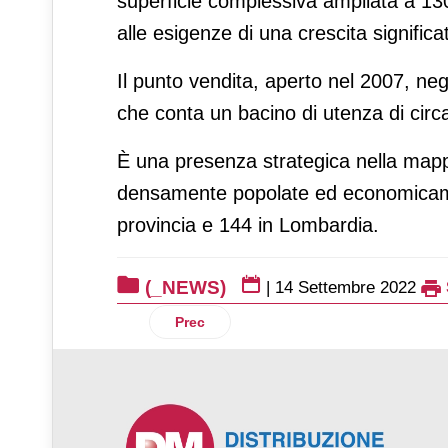
superficie complessiva ampliata a 13
alle esigenze di una crescita significat
Il punto vendita, aperto nel 2007, negli
che conta un bacino di utenza di circa
È una presenza strategica nella mappa
densamente popolate ed economicamen
provincia e 144 in Lombardia.
(_NEWS)
|
14 Settembre 2022
Articolo precedente: Guala Closures per 
Prec