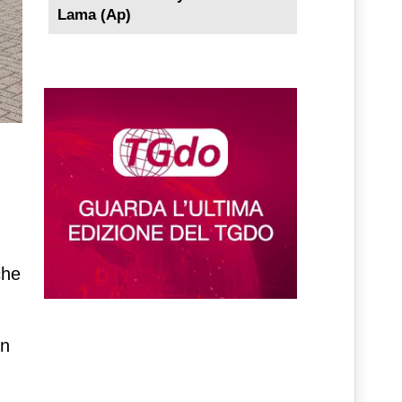
Lama (Ap)
che
un