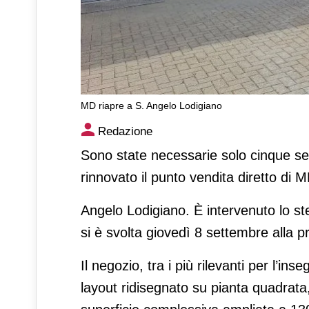
MD riapre a S. Angelo Lodigiano
MD riapre a S. Angelo Lodig
Redazione
Sono state necessarie solo cinque set
rinnovato il punto vendita diretto di 
Angelo Lodigiano. È intervenuto lo st
si è svolta giovedì 8 settembre alla pr
Il negozio, tra i più rilevanti per l’in
layout ridisegnato su pianta quadrata,