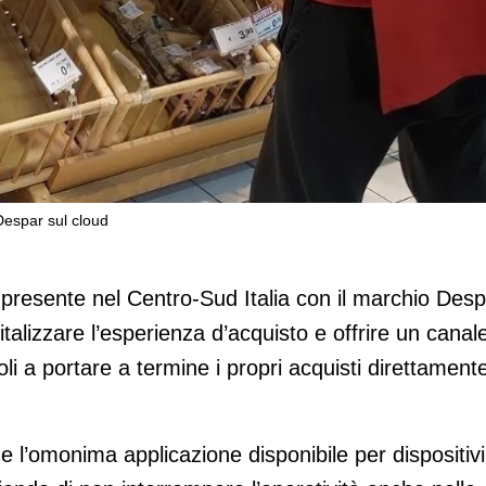
Despar sul cloud
portano i punti vendita Despar sul clou
presente nel Centro-Sud Italia con il marchio Desp
talizzare l’esperienza d’acquisto e offrire un canal
li a portare a termine i propri acquisti direttament
 l’omonima applicazione disponibile per dispositivi