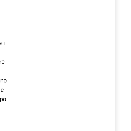
 i
re
ono
 e
opo