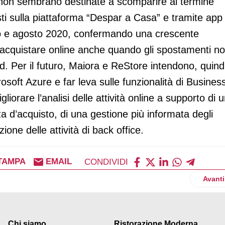
e non sembrano destinate a scomparire al termine
sti sulla piattaforma “Despar a Casa” e tramite app
io e agosto 2020, confermando una crescente
 acquistare online anche quando gli spostamenti n
id. Per il futuro, Maiora e ReStore intendono, quind
osoft Azure e far leva sulle funzionalità di Busines
liorare l’analisi delle attività online a supporto di 
a d’acquisto, di una gestione più informata degli
one delle attività di back office.
TAMPA
EMAIL
CONDIVIDI
videoconferenza ad un livello superiore
Artico
Avanti
Chi siamo
Ristorazione Moderna