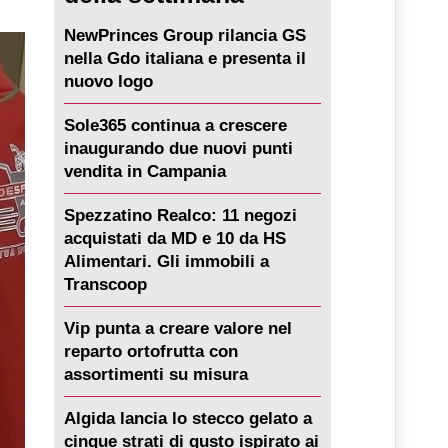
NewPrinces Group rilancia GS
nella Gdo italiana e presenta il
nuovo logo
Sole365 continua a crescere
inaugurando due nuovi punti
vendita in Campania
Spezzatino Realco: 11 negozi
acquistati da MD e 10 da HS
Alimentari. Gli immobili a
Transcoop
Vip punta a creare valore nel
reparto ortofrutta con
assortimenti su misura
Algida lancia lo stecco gelato a
cinque strati di gusto ispirato ai