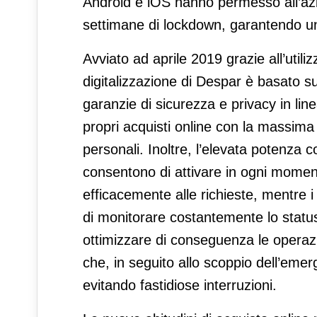
Android e iOS hanno permesso all’azi
settimane di lockdown, garantendo un s
Avviato ad aprile 2019 grazie all’utili
digitalizzazione di Despar è basato s
garanzie di sicurezza e privacy in lin
propri acquisti online con la massima t
personali. Inoltre, l’elevata potenza 
consentono di attivare in ogni moment
efficacemente alle richieste, mentre i t
di monitorare costantemente lo status d
ottimizzare di conseguenza le operazi
che, in seguito allo scoppio dell’emerg
evitando fastidiose interruzioni.