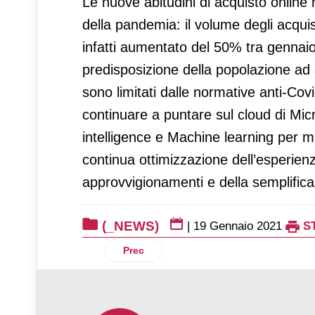
Le nuove abitudini di acquisto onlin
della pandemia: il volume degli acqui
infatti aumentato del 50% tra genna
predisposizione della popolazione ad
sono limitati dalle normative anti-Cov
continuare a puntare sul cloud di Micr
intelligence e Machine learning per mig
continua ottimizzazione dell’esperienz
approvvigionamenti e della semplificazi
(_NEWS)
|
19 Gennaio 2021
S
Articolo precedente: Logitech porta la 
Prec