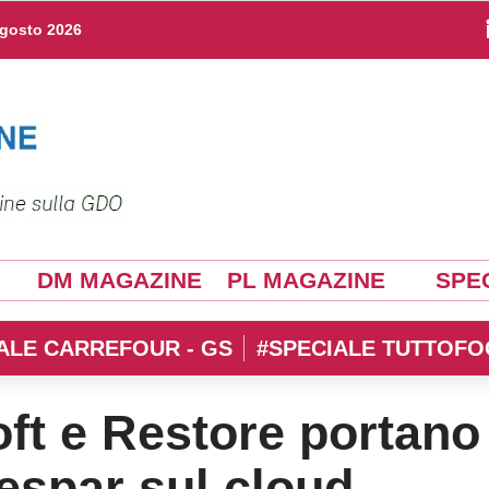
agosto 2026
DM MAGAZINE
PL MAGAZINE
SPEC
ALE CARREFOUR - GS
#SPECIALE TUTTOFO
ft e Restore portano 
espar sul cloud