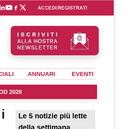
ACCEDI
|
REGISTRATI
IALI
ANNUARI
EVENTI
OD 2026
i
Le 5 notizie più lette
della settimana