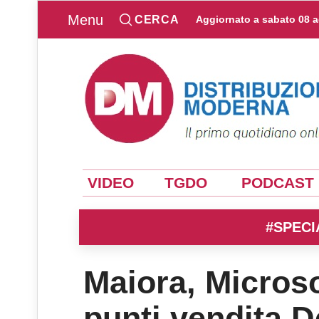
Menu
CERCA
Aggiornato a
sabato 08 
VIDEO
TGDO
PODCAST
#SPECI
Maiora, Microso
punti vendita D